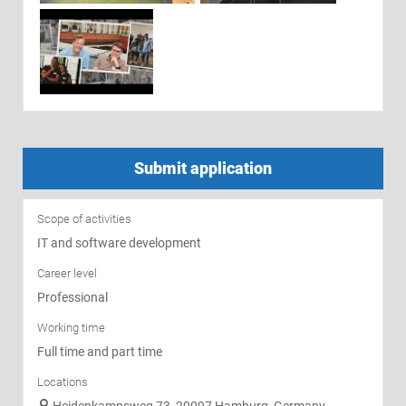
Submit application
Scope of activities
IT and software development
Career level
Professional
Working time
Full time and part time
Locations